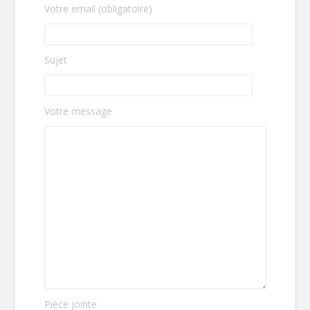
Votre email (obligatoire)
Sujet
Votre message
Pièce jointe
Veuillez laisser ce champ vide.