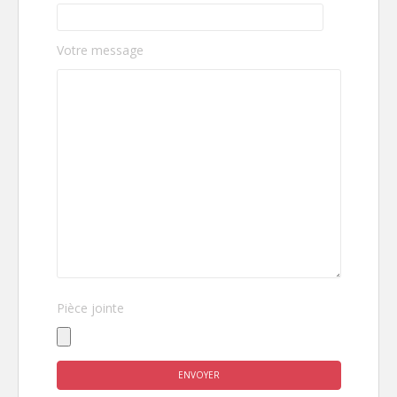
Votre message
V
Pièce jointe
e
u
i
l