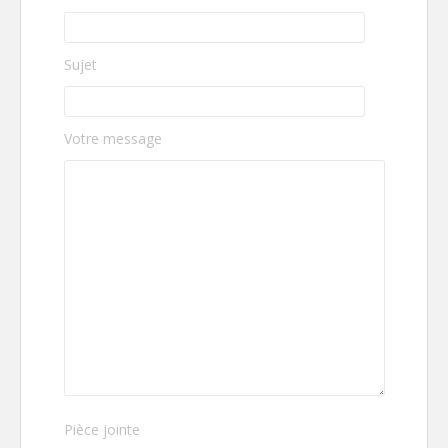
Sujet
Votre message
V
Pièce jointe
e