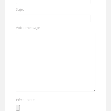
Sujet
Votre message
V
Pièce jointe
e
u