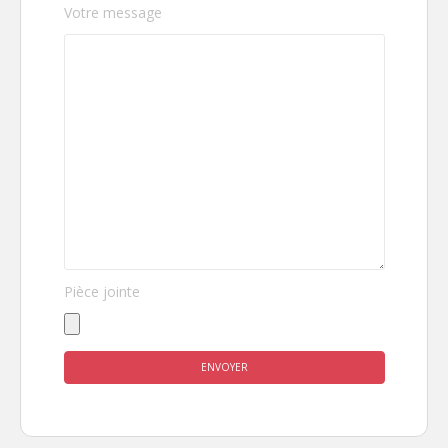
Votre message
Pièce jointe
Veuillez laisser ce champ vide.