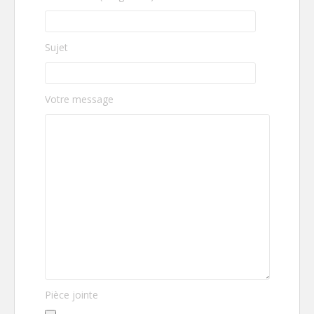
Sujet
Votre message
Pièce jointe
Veuillez laisser ce champ vide.