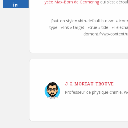
lycée Max-Born de Germering
qui s’est dérou
Partagez
[button style= »btn-default btn-sm » icon
type= »link » target= »true » title= »Téléc
domont.fr/wp-content/u
J-C. MOREAU-TROUVÉ
Professeur de physique-chimie, w