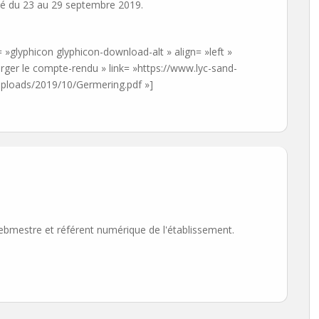
lé du 23 au 29 septembre 2019.
= »glyphicon glyphicon-download-alt » align= »left »
harger le compte-rendu » link= »https://www.lyc-sand-
ploads/2019/10/Germering.pdf »]
ebmestre et référent numérique de l'établissement.