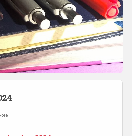
024
lycée