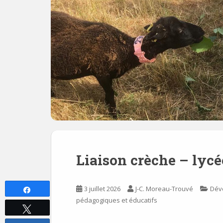
Liaison crèche – lycé
3 juillet 2026
J-C. Moreau-Trouvé
Dév
Partagez
pédagogiques et éducatifs
Tweetez