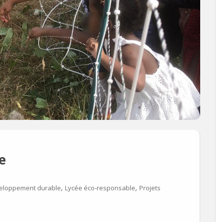
e
,
,
eloppement durable
Lycée éco-responsable
Projets