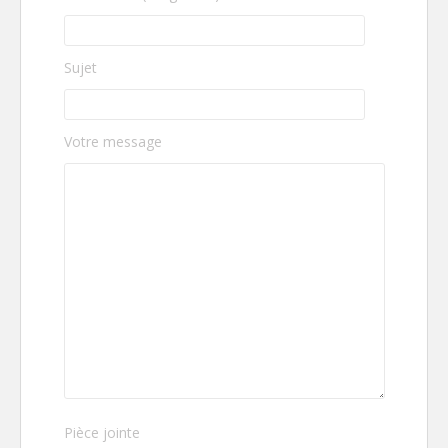
Sujet
Votre message
V
Pièce jointe
e