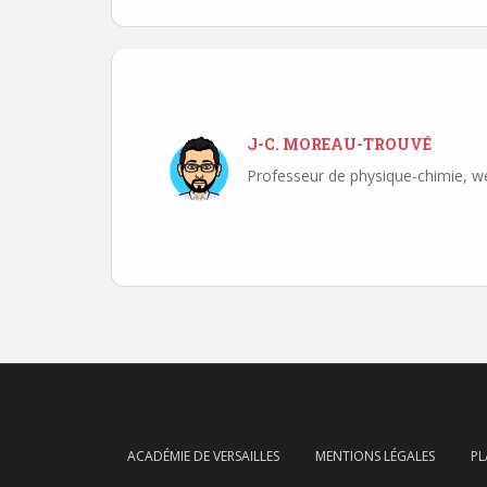
J-C. MOREAU-TROUVÉ
Professeur de physique-chimie, w
Navigation
de
l’article
ACADÉMIE DE VERSAILLES
MENTIONS LÉGALES
PL