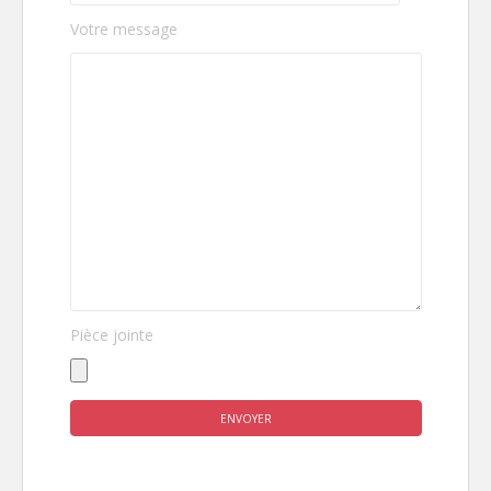
Votre message
Pièce jointe
Veuillez laisser ce champ vide.