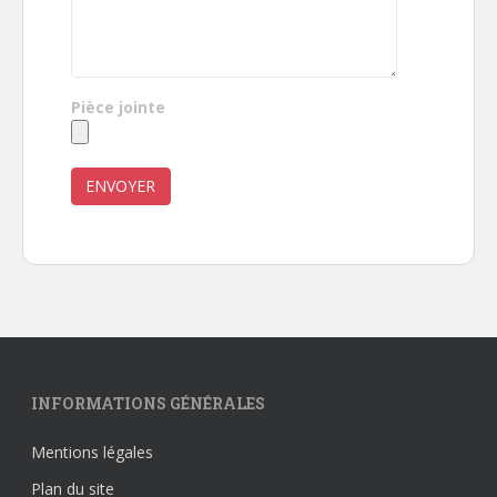
Pièce jointe
Veuillez laisser ce champ vide.
INFORMATIONS GÉNÉRALES
Mentions légales
Plan du site