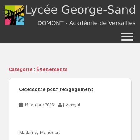
S
k
i
p
t
o
m
a
i
n
Catégorie :
Événements
c
o
Cérémonie pour l’engagement
n
t
e
15 octobre 2018
J. Amoyal
n
t
Madame, Monsieur,